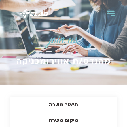
join us
מהנדס/ת אווירומכניקה
תיאור משרה
מיקום משרה