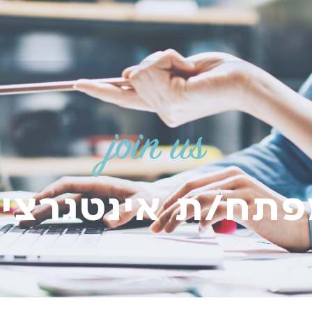
join us
תח/ת אינטגרצי