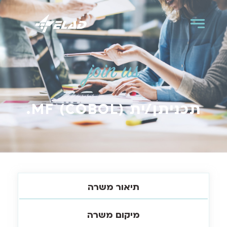
join us
תכניתן/ית MF (COBOL).
תיאור משרה
מיקום משרה