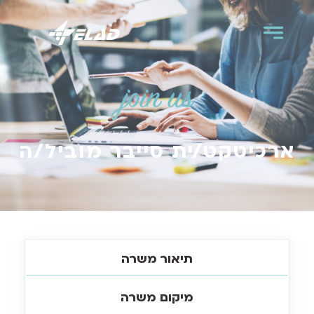
join us
ארכיטקט/ית סייבר מוביל/ה
תיאור משרה
מיקום משרה