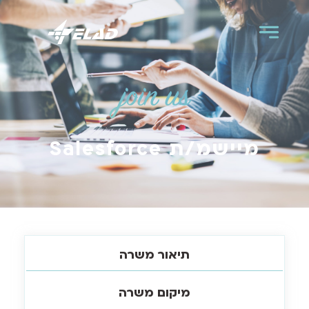
join us
מיישמ/ת Salesforce
תיאור משרה
מיקום משרה