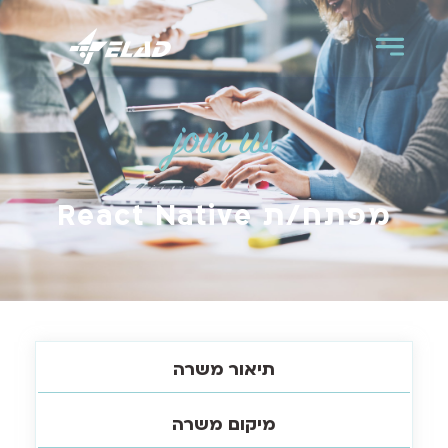
join us
מפתח/ת React Native
תיאור משרה
מיקום משרה