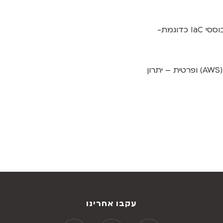
ניסיון בעבודה עם כלי ניהול תצורה מבוססי IaC כדוגמת-
ן
עקבו אחרינו