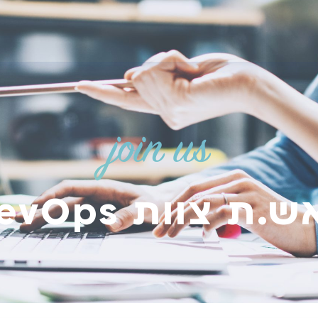
join us
.ת צוות DevOps