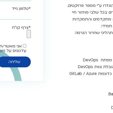
*טלפון נייד
ים בכל שלבי מחזור חיי
לים מתקדמים והתמקדות
תמידי.
*צרף קו"ח
בתהליכי שחרור הגרסה
אני מאשר/ת
עדכונים על משר
ח DevOps
 צוות DevOps
ניסיון בפיתוח תהליכי CI/CD, עם כלים כדוגמת GitLab / Azure