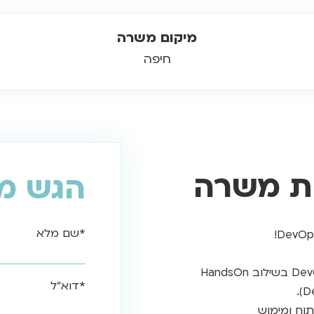
מיקום משרה
חיפה
ות משרה
הגש מ
*שם מלא
התפקיד כולל ניהול והובלת צוות DevOps בשילוב HandsOn
*דוא"ל
וח ומימוש