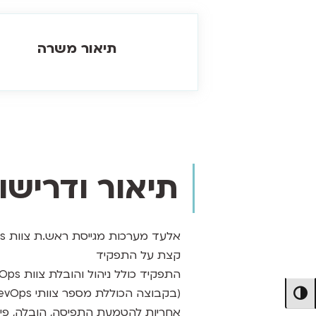
תיאור משרה
תיאור ודריש
אלעד מערכות מגייסת ראש.ת צוות DevOps!
קצת על התפקיד
(בקבוצה הכוללת מספר צוותי DevOps).
מתג ניגודיות גבוהה
אחריות להטמעת התפיסה, הובלה, פית