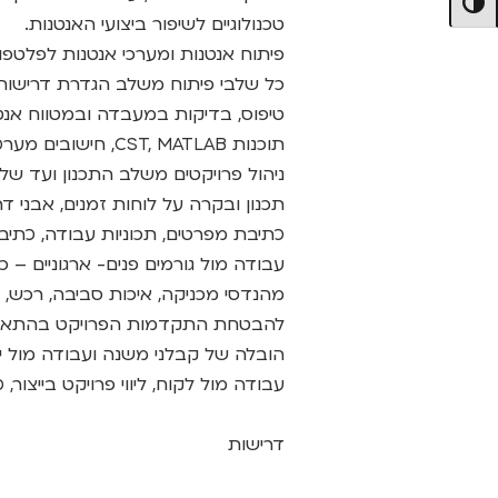
מתג ניגודיות גבוהה
טכנולוגיים לשיפור ביצועי האנטנות.
פיתוח אנטנות ומערכי אנטנות לפלטפ
כל שלבי פיתוח משלב הגדרת דרישות, 
טיפוס, בדיקות במעבדה ובמטווח אנטנ
תוכנות CST, MATLAB, חישובים מערכתיים (Link Budget).
ניהול פרויקטים משלב התכנון ועד שלב 
תכנון ובקרה על לוחות זמנים, אבני דר
כתיבת מפרטים, תכוניות עבודה, כתיבת SOW
עבודה מול גורמים פנים- ארגוניים – כ
מהנדסי מכניקה, איכות סביבה, רכש, יי
להבטחת התקדמות הפרויקט בהתאם ל
הובלה של קבלני משנה ועבודה מול יצ
עבודה מול לקוח, ליווי פרויקט בייצור
דרישות