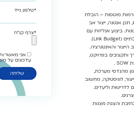
*טלפון נייד
ורמות מוטסות – הובלת
תכן אנטנה, ייצור אב
ות. ביצוע אנליזות עם
*צרף קו"ח
הייצור והאינטגרציה.
אני מאשר/ת
ך ותקציבים בפרויקט,
עדכונים על משר
 .
גון מהנדסי מערכת,
צור, לוגיסטיקה, מחשוב
דרישות וליעדים.
רנים.
, כתיבת והצגת מצגות